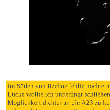
Im Süden von Itzehoe fehlte noch ei
Lücke wollte ich unbedingt schließe
Möglichkeit dichter an die A23 zu k