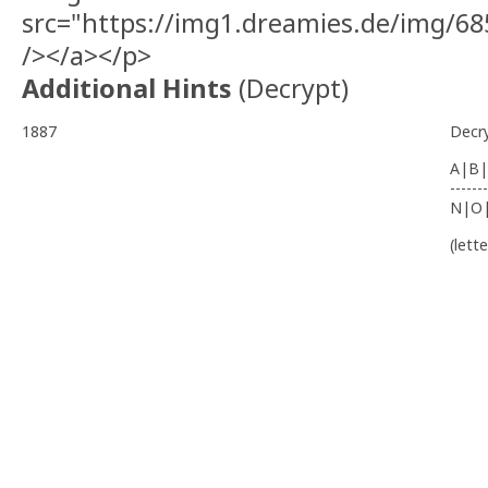
src="https://img1.dreamies.de/img/6
/></a></p>
Additional Hints
(
Decrypt
)
1887
Decr
A|B|
-------
N|O
(lett