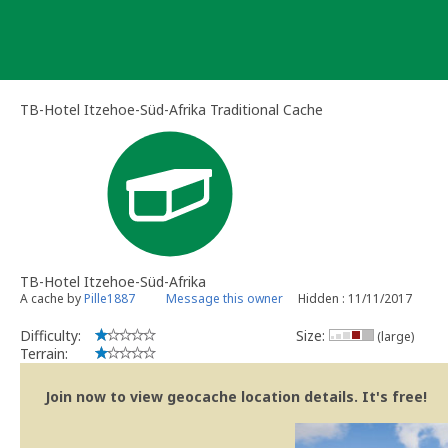
Skip
to
content
TB-Hotel Itzehoe-Süd-Afrika Traditional Cache
TB-Hotel Itzehoe-Süd-Afrika
A cache by
Pille1887
Message this owner
Hidden : 11/11/2017
Difficulty:
Size:
(large)
Terrain:
Join now to view geocache location details. It's free!