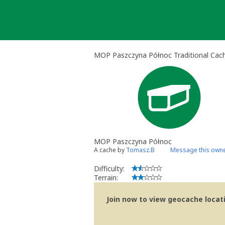
Skip
to
content
MOP Paszczyna Północ Traditional Cac
MOP Paszczyna Północ
A cache by
Tomasz.B
Message this own
Difficulty:
Terrain:
Join now to view geocache locatio