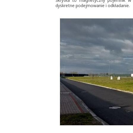
Skrytka to magnetyczny pojemnik w 
dyskretne podejmowanie i odkładanie.