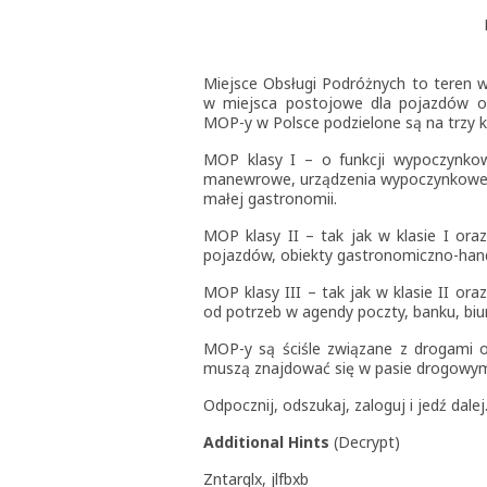
Miejsce Obsługi Podróżnych to teren 
w miejsca postojowe dla pojazdów or
MOP-y w Polsce podzielone są na trzy k
MOP klasy I – o funkcji wypoczynkow
manewrowe, urządzenia wypoczynkowe, s
małej gastronomii.
MOP klasy II – tak jak w klasie I or
pojazdów, obiekty gastronomiczno-handl
MOP klasy III – tak jak w klasie II o
od potrzeb w agendy poczty, banku, biur
MOP-y są ściśle związane z drogami o 
muszą znajdować się w pasie drogowy
Odpocznij, odszukaj, zaloguj i jedź dale
Additional Hints
(
Decrypt
)
Zntarglx, jlfbxb