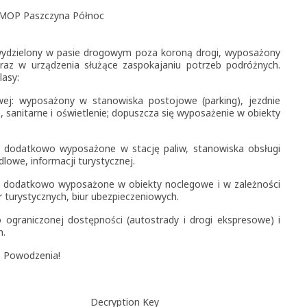
MOP Paszczyna Północ
wydzielony w pasie drogowym poza koroną drogi, wyposażony
az w urządzenia służące zaspokajaniu potrzeb podróżnych.
lasy:
ej: wyposażony w stanowiska postojowe (parking), jezdnie
anitarne i oświetlenie; dopuszcza się wyposażenie w obiekty
az dodatkowo wyposażone w stację paliw, stanowiska obsługi
owe, informacji turystycznej.
raz dodatkowo wyposażone w obiekty noclegowe i w zależności
 turystycznych, biur ubezpieczeniowych.
ograniczonej dostępności (autostrady i drogi ekspresowe) i
m.
j. Powodzenia!
Decryption Key