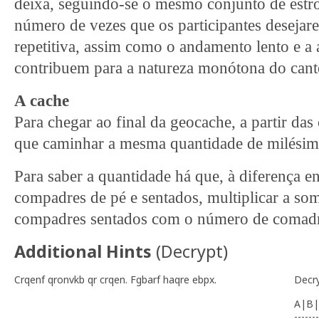
deixa, seguindo-se o mesmo conjunto de estrof
número de vezes que os participantes desejarem
repetitiva, assim como o andamento lento e a
contribuem para a natureza monótona do cant
A cache
Para chegar ao final da geocache, a partir das
que caminhar a mesma quantidade de milésima
Para saber a quantidade há que, à diferença e
compadres de pé e sentados, multiplicar a s
compadres sentados com o número de comadr
Additional Hints
(
Decrypt
)
Crqenf qronvkb qr crqen. Fgbarf haqre ebpx.
Decr
A|B|
-------