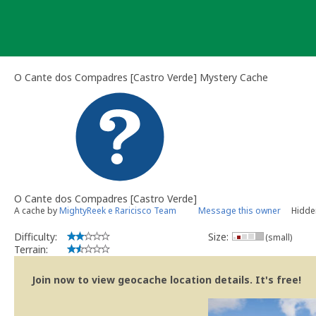
Skip
to
content
O Cante dos Compadres [Castro Verde] Mystery Cache
O Cante dos Compadres [Castro Verde]
A cache by
MightyReek e Raricisco Team
Message this owner
Hidde
Difficulty:
Size:
(small)
Terrain:
Join now to view geocache location details. It's free!