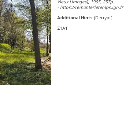
Vieux Limoges], 1995, 257p.
- https://remonterletemps.ign.fr
Additional Hints
(
Decrypt
)
Z1A1