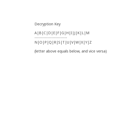
Decryption Key
A|B|C|D|E|F|G|H|I|J|K|L|M
-------------------------
N|O|P|Q|R|S|T|U|V|W|X|Y|Z
(letter above equals below, and vice versa)