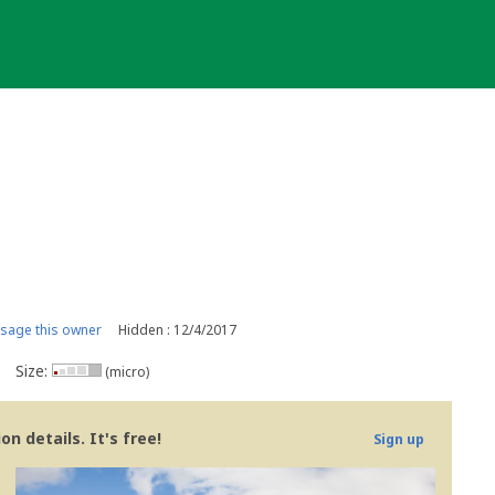
sage this owner
Hidden : 12/4/2017
Size:
(micro)
n details. It's free!
Sign up