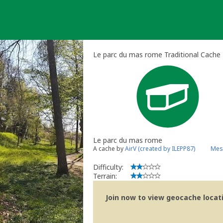
Skip
to
content
Le parc du mas rome Traditional Cache
Le parc du mas rome
A cache by
AirV (created by ILEPP87)
Mes
Difficulty:
Terrain:
Join now to view geocache locatio