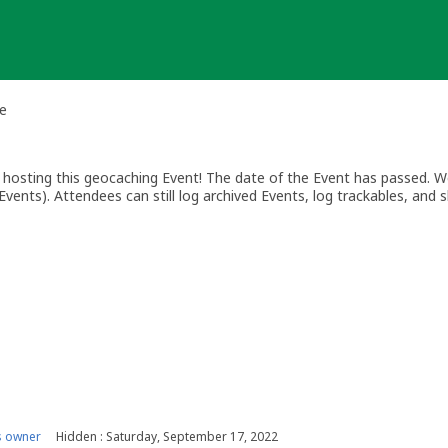
he
osting this geocaching Event! The date of the Event has passed. We
vents). Attendees can still log archived Events, log trackables, and s
s owner
Hidden : Saturday, September 17, 2022