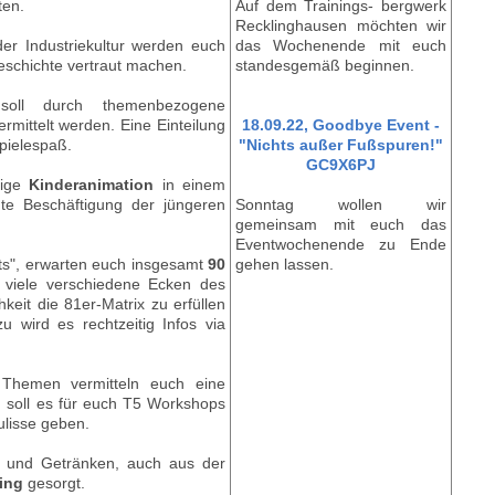
ten.
Auf dem Trainings- bergwerk
Recklinghausen möchten wir
er Industriekultur werden euch
das Wochenende mit euch
eschichte vertraut machen.
standesgemäß beginnen.
soll durch themenbezogene
ermittelt werden. Eine Einteilung
18.09.22, Goodbye Event -
Spielespaß.
"Nichts außer Fußspuren!"
GC9X6PJ
gige
Kinderanimation
in einem
hte Beschäftigung der jüngeren
Sonntag wollen wir
gemeinsam mit euch das
Eventwochenende zu Ende
ts", erwarten euch insgesamt
90
gehen lassen.
viele verschiedene Ecken des
keit die 81er-Matrix zu erfüllen
 wird es rechtzeitig Infos via
Themen vermitteln euch eine
m soll es für euch T5 Workshops
ulisse geben.
n und Getränken, auch aus der
ing
gesorgt.