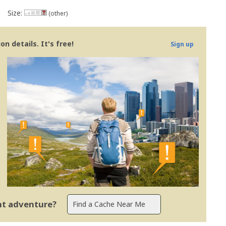
Size:
(other)
n details. It's free!
Sign up
ent adventure?