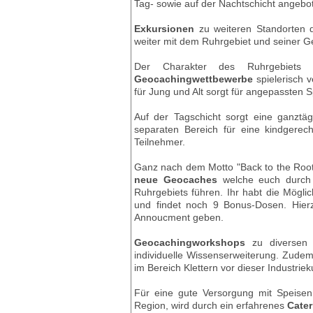
Tag- sowie auf der Nachtschicht angebo
Exkursionen
zu weiteren Standorten d
weiter mit dem Ruhrgebiet und seiner G
Der Charakter des Ruhrgebiets 
Geocachingwettbewerbe
spielerisch v
für Jung und Alt sorgt für angepassten 
Auf der Tagschicht sorgt eine ganztä
separaten Bereich für eine kindgerec
Teilnehmer.
Ganz nach dem Motto "Back to the Roo
neue Geocaches
welche euch durch 
Ruhrgebiets führen. Ihr habt die Möglich
und findet noch 9 Bonus-Dosen. Hierzu
Annoucment geben.
Geocachingworkshops
zu diversen 
individuelle Wissenserweiterung. Zude
im Bereich Klettern vor dieser Industriek
Für eine gute Versorgung mit Speise
Region, wird durch ein erfahrenes
Cater