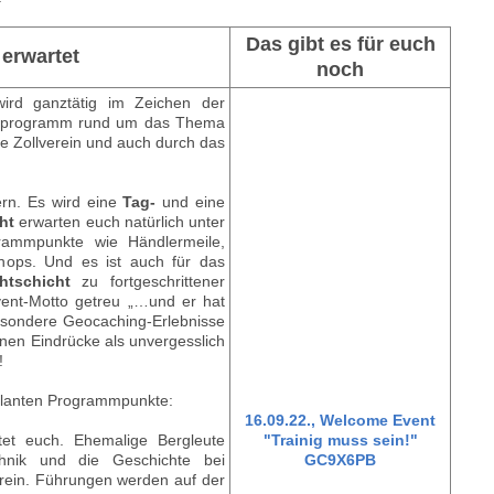
Das gibt es für euch
 erwartet
noch
rd ganztätig im Zeichen der
enprogramm rund um das Thema
e Zollverein und auch durch das
ern. Es wird eine
Tag-
und eine
ht
erwarten euch natürlich unter
rammpunkte wie Händlermeile,
hops. Und es ist auch für das
htschicht
zu fortgeschrittener
ent-Motto getreu „…und er hat
besondere Geocaching-Erlebnisse
enen Eindrücke als unvergesslich
!
eplanten Programmpunkte:
16.09.22., Welcome Event
et euch. Ehemalige Bergleute
"Trainig muss sein!"
hnik und die Geschichte bei
GC9X6PB
rein. Führungen werden auf der