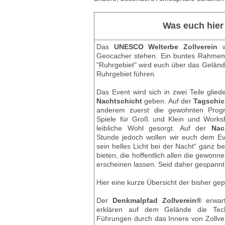
Was euch hier
Das
UNESCO Welterbe Zollverein
wi
Geocacher stehen. Ein buntes Rahm
"Ruhrgebiet" wird euch über das Geländ
Ruhrgebiet führen.
Das Event wird sich in zwei Teile glied
Nachtschicht
geben. Auf der
Tagschic
anderem zuerst die gewohnten Prog
Spiele für Groß und Klein und Works
leibliche Wohl gesorgt. Auf der
Nac
Stunde jedoch wollen wir euch dem Ev
sein helles Licht bei der Nacht“ ganz 
bieten, die hoffentlich allen die gewonn
erscheinen lassen. Seid daher gespannt
Hier eine kurze Übersicht der bisher g
Der
Denkmalpfad Zollverein®
erwart
erklären auf dem Gelände die Tec
Führungen durch das Innere von Zollve