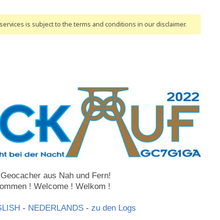
ervices is subject to the terms and conditions
in our disclaimer
.
 Geocacher aus Nah und Fern!
kommen ! Welcome ! Welkom !
LISH
-
NEDERLANDS
-
zu den Logs