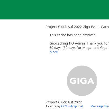
Skip
to
content
Project Glück Auf 2022 Giga-Event Cac
This cache has been archived.
Geocaching HQ Admin: Thank you for h
30 days (60 days for Mega- and Giga-E
More
Project Glück Auf 2022
A cache by
GCV Ruhrgebiet
Message thi