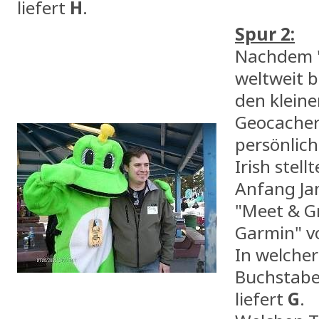
liefert
H
.
Spur 2:
Nachdem "
weltweit b
den klein
Geocacher
persönlic
Irish stell
Anfang Ja
"Meet & G
Garmin" vo
In welcher
Buchstabe
liefert
G
.