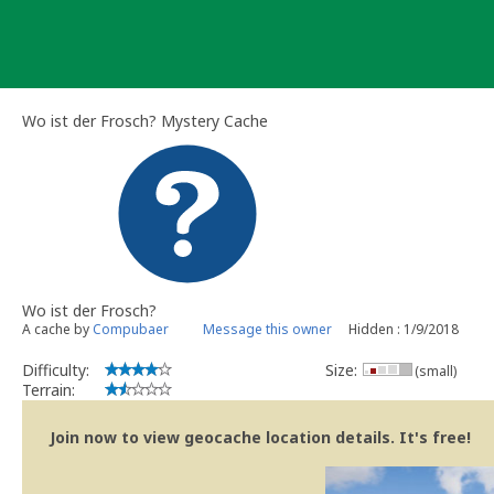
Skip
to
content
Wo ist der Frosch? Mystery Cache
Wo ist der Frosch?
A cache by
Compubaer
Message this owner
Hidden : 1/9/2018
Difficulty:
Size:
(small)
Terrain:
Join now to view geocache location details. It's free!