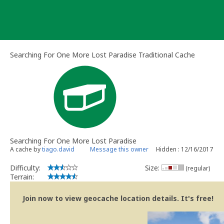
Skip
to
content
Searching For One More Lost Paradise Traditional Cache
Searching For One More Lost Paradise
A cache by
tiago.david
Message this owner
Hidden : 12/16/2017
Difficulty:
Size:
(regular)
Terrain:
Join now to view geocache location details. It's free!