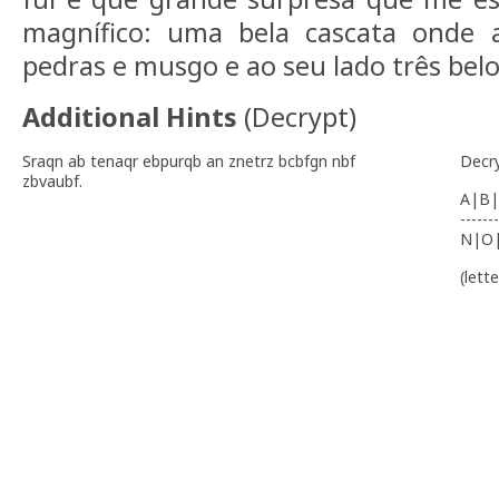
magnífico: uma bela cascata onde 
pedras e musgo e ao seu lado três bel
Additional Hints
(
Decrypt
)
Sraqn ab tenaqr ebpurqb an znetrz bcbfgn nbf
Decr
zbvaubf.
A|B|
-------
N|O
(lett