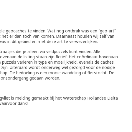
vele geocaches te vinden. Wat nog ontbrak was een “geo-art”
 het er dan toch van komen. Daarnaast houden wij zelf van
s in dit gebied en met deze art te verwezenlijken.
raatjes die je alleen via veldpuzzels kunt vinden. Alle
ovenaan de listing staan zijn fictief. Het coördinaat bovenaan
De puzzels variëren in type en moeilijkheid, evenals de caches.
n zijn. Uiteraard wordt onderweg wel gezorgd voor de nodige
chap. De bedoeling is een mooie wandeling of fietstocht. De
 zonsondergang gedaan worden.
gvliet is melding gemaakt bij het Waterschap Hollandse Delta
 Waarvoor dank!