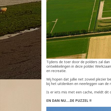
Tijdens de toer door de polders zal dan
ontwikkelingen in deze polder. Werkzaa
en recreatie.
Wij hopen dat jullie net zoveel plezier
bij het uitdenken en neerleggen van de 
Is er iets mis met een cache, meldt dit
EN DAN NU….DE PUZZEL !!