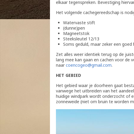
elkaar tegenspreken. Bevestiging hierv
Het volgende cachegereedschap is nodig
Watervaste stift
(dunne)pen
Magneetstok
Steeksleutel 12/13
Soms geduld, maar zeker een goed
Zet alles weer identiek terug op de juis
lang mee kan gaan en cachen voor de vo
naar
coencogeo@gmail.com
.
HET GEBIED
Het gebied waar je doorheen gaat besta
vanwege het uitbreiden van het aandeel
huidige windpark wordt onderzocht of e
zonneweide (niet om bruin te worden m