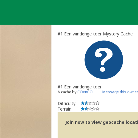
Skip
to
content
#1 Een winderige toer Mystery Cache
#1 Een winderige toer
A cache by
COenCO
Message this owne
Difficulty:
Terrain:
Join now to view geocache locatio