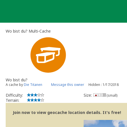
Skip
to
content
Wo bist du? Multi-Cache
Wo bist du?
A cache by
Die Titanen
Message this owner
Hidden : 1/17/2018
Difficulty:
Size:
(small)
Terrain:
Join now to view geocache location details. It's free!