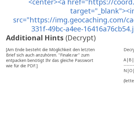
<center><a href="https://coor
target="_blank"><
src="https://img.geocaching.com/ca
331f-49bc-a4ee-16416a76cb54.
Additional Hints
(
Decrypt
)
[Am Ende besteht die Möglichkeit den letzten
Decr
Brief sich auch anzuhören. "Finale.rar" zum
A|B|
entpacken benötigt Ihr das gleiche Passwort
-------
wie für die PDF.]
N|O
(lett