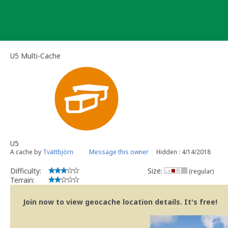
Skip
to
content
U5 Multi-Cache
U5
A cache by
Tvättbjörn
Message this owner
Hidden : 4/14/2018
Difficulty:
Size:
(regular)
Terrain:
Join now to view geocache location details. It's free!