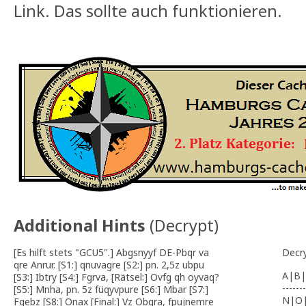
Link. Das sollte auch funktionieren.
Additional Hints
(
Decrypt
)
[Es hilft stets "GCU5".] Abgsnyyf DE-Pbqr va
Decr
qre Anrur. [S1:] qnuvagre [S2:] pn. 2,5z ubpu
A|B|
[S3:] Ibtry [S4:] Fgrva, [Rätsel:] Ovfg qh oyvaq?
-------
[S5:] Mnha, pn. 5z füqyvpure [S6:] Mbar [S7:]
N|O
Fgebz [S8:] Onax [Final:] Vz Obqra, fpujnemre