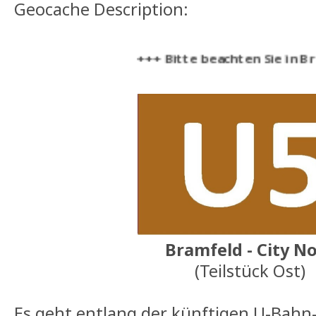
Geocache Description:
+++ Bitte beachten Sie in Bramfel
Bramfeld - City N
(Teilstück Ost)
Es geht entlang der künftigen U-Bahn-Li