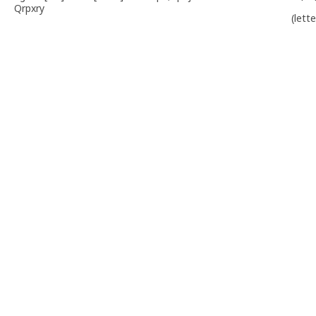
Qrpxry
(lett