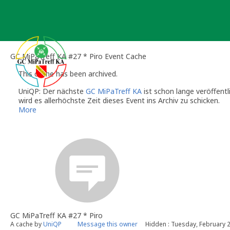
Skip
to
content
GC MiPaTreff KA #27 * Piro Event Cache
This cache has been archived.
UniQP: Der nächste
GC MiPaTreff KA
ist schon lange veröffent
wird es allerhöchste Zeit dieses Event ins Archiv zu schicken.
Danke an alle, die da waren.
More
GC MiPaTreff KA #27 * Piro
A cache by
UniQP
Message this owner
Hidden : Tuesday, February 