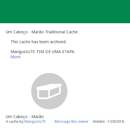
Skip
to
content
Um Cabeço - Marão Traditional Cache
This cache has been archived.
Mangusto73: FIM DE UMA ETAPA
More
Um Cabeço - Marão
A cache by
Mangusto73
Message this owner
Hidden : 1/29/2018