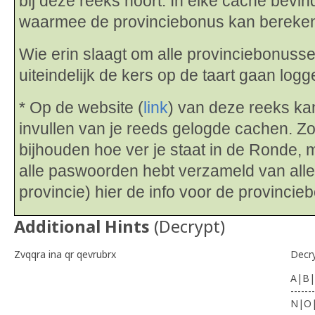
bij deze reeks hoort. In elke cache bevin
waarmee de provinciebonus kan bereke
Wie erin slaagt om alle provinciebonuss
uiteindelijk de kers op de taart gaan logg
* Op de website (
link
) van deze reeks k
invullen van je reeds gelogde cachen. Zo
bijhouden hoe ver je staat in de Ronde, ma
alle paswoorden hebt verzameld van all
provincie) hier de info voor de provinci
Additional Hints
(
Decrypt
)
Zvqqra ina qr qevrubrx
Decr
A|B|
-------
N|O