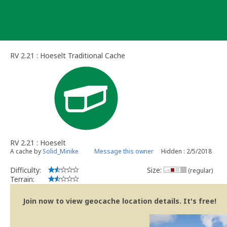
Skip
to
content
RV 2.21 : Hoeselt Traditional Cache
RV 2.21 : Hoeselt
A cache by
Solid_Minike
Message this owner
Hidden : 2/5/2018
Difficulty:
Size:
(regular)
Terrain:
Join now to view geocache location details. It's free!