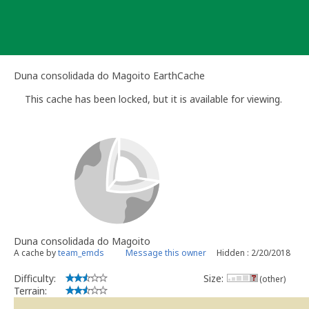
Skip
to
content
Duna consolidada do Magoito EarthCache
This cache has been locked, but it is available for viewing.
Duna consolidada do Magoito
A cache by
team_emds
Message this owner
Hidden : 2/20/2018
Difficulty:
Size:
(other)
Terrain: