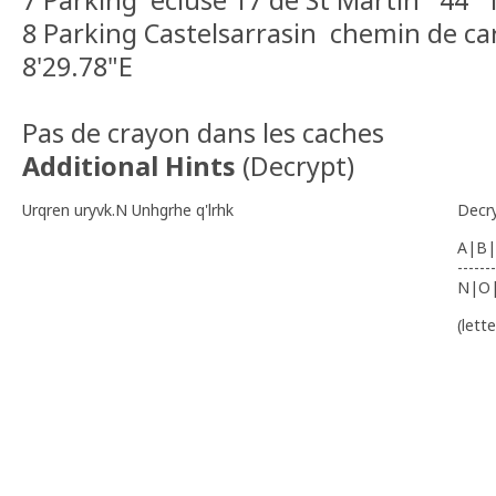
7 Parking écluse 17 de St Martin 44° 
8 Parking Castelsarrasin chemin de ca
8'29.78"E
Pas de crayon dans les caches
Additional Hints
(
Decrypt
)
Urqren uryvk.N Unhgrhe q'lrhk
Decr
A|B|
-------
N|O
(lett