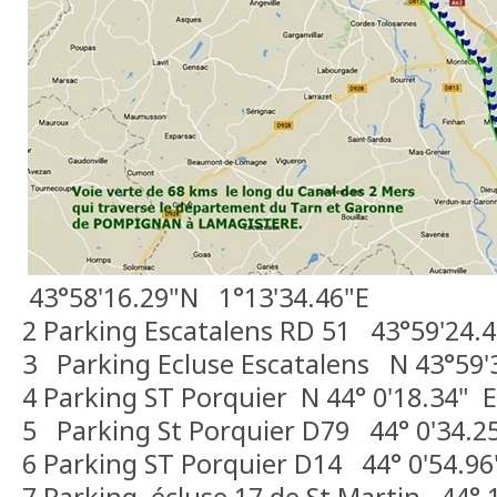
43°58'16.29"N 1°13'34.46"E
2 Parking Escatalens RD 51 43°59'24.
3 Parking Ecluse Escatalens N 43°59'3
4 Parking ST Porquier N 44° 0'18.34" E
5 Parking St Porquier D79 44° 0'34.25
6 Parking ST Porquier D14 44° 0'54.9