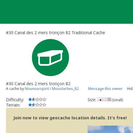
Skip
to
content
#30 Canal des 2 mers tronçon 82 Traditional Cache
#30 Canal des 2 mers tronçon 82
A cache by
Nounourspirit / Moustaches_82
Message this owner
Hid
Difficulty:
Size:
(small)
Terrain:
Join now to view geocache location details. It's free!