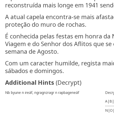
reconstruída mais longe em 1941 send
A atual capela encontra-se mais afast
proteção do muro de rochas.
É conhecida pelas festas em honra da
Viagem e do Senhor dos Aflitos que se 
semana de Agosto.
Com um caracter humilde, regista ma
sábados e domingos.
Additional Hints
(
Decrypt
)
Nb byune n ireáf, ngragnzragr n rapbageneáf
Decr
A|B|
-------
N|O