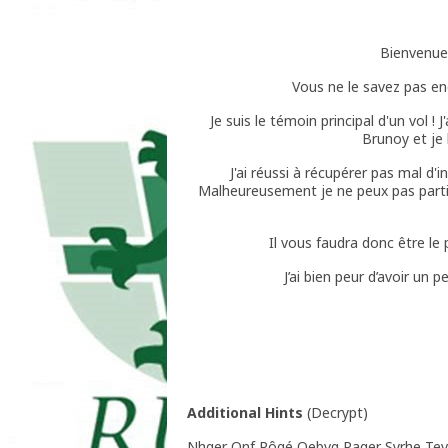
Bienvenue 
Vous ne le savez pas en
Je suis le témoin principal d'un vol !
Brunoy et je 
J'ai réussi à récupérer pas mal d'i
Malheureusement je ne peux pas partir à
Il vous faudra donc être le
J’ai bien peur d’avoir un 
Additional Hints
(
Decrypt
)
Nhger Onf Pôgé Qebvg Rager Syrhe Tev