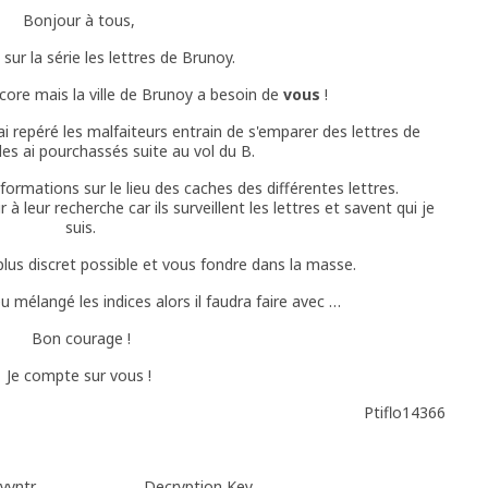
Bonjour à tous,
sur la série les lettres de Brunoy.
core mais la ville de Brunoy a besoin de
vous
!
 J'ai repéré les malfaiteurs entrain de s'emparer des lettres de
les ai pourchassés suite au vol du B.
nformations sur le lieu des caches des différentes lettres.
 leur recherche car ils surveillent les lettres et savent qui je
suis.
 plus discret possible et vous fondre dans la masse.
peu mélangé les indices alors il faudra faire avec …
Bon courage !
Je compte sur vous !
Ptiflo14366
yyntr
Decryption Key