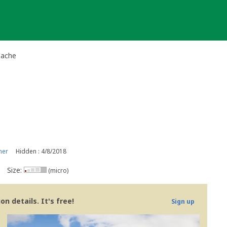
Cache
ner
Hidden : 4/8/2018
Size:
(micro)
n details. It's free!
Sign up