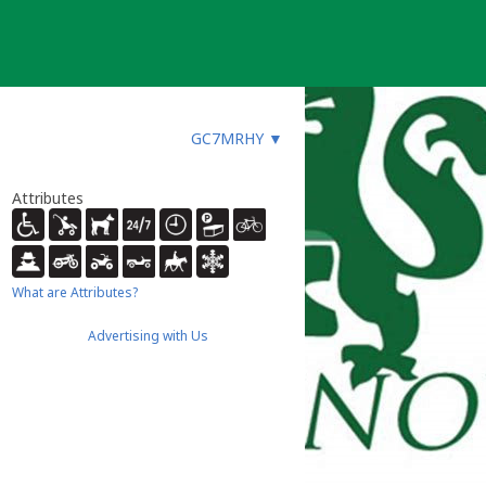
GC7MRHY
▼
Attributes
What are Attributes?
Advertising with Us