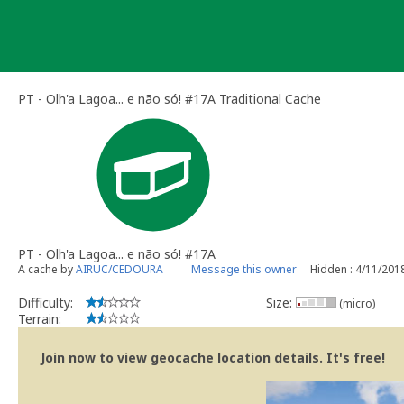
Skip
to
content
PT - Olh'a Lagoa... e não só! #17A Traditional Cache
PT - Olh'a Lagoa... e não só! #17A
A cache by
AIRUC/CEDOURA
Message this owner
Hidden : 4/11/201
Difficulty:
Size:
(micro)
Terrain:
Join now to view geocache location details. It's free!