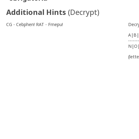
Additional Hints
(
Decrypt
)
CG - Cebphen! RAT - Frnepu!
Decr
A|B|
-------
N|O
(lett