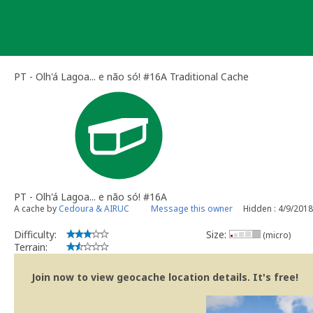
Skip
to
content
PT - Olh'á Lagoa... e não só! #16A Traditional Cache
PT - Olh'á Lagoa... e não só! #16A
A cache by
Cedoura & AIRUC
Message this owner
Hidden : 4/9/2018
Difficulty:
Size:
(micro)
Terrain:
Join now to view geocache location details. It's free!