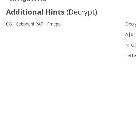
Additional Hints
(
Decrypt
)
CG - Cebphen! RAT - Frnepu!
Decr
A|B|
-------
N|O
(lett