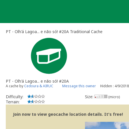
Skip
to
content
PT - Olh'á Lagoa... e não só! #20A Traditional Cache
PT - Olh'á Lagoa... e não só! #20A
A cache by
Cedoura & AIRUC
Message this owner
Hidden : 4/9/2018
Difficulty:
Size:
(micro)
Terrain:
Join now to view geocache location details. It's free!