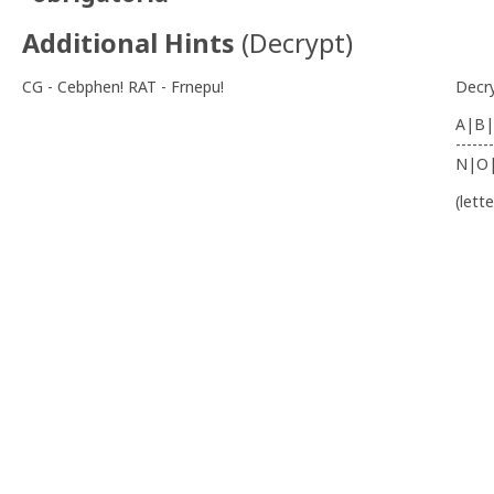
Additional Hints
(
Decrypt
)
CG - Cebphen! RAT - Frnepu!
Decr
A|B|
-------
N|O
(lett