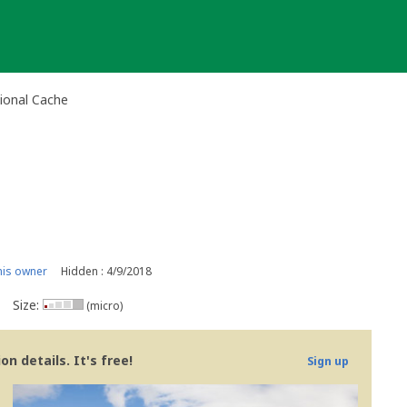
tional Cache
is owner
Hidden : 4/9/2018
Size:
(micro)
n details. It's free!
Sign up