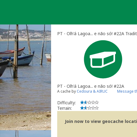
Skip
to
content
PT - Olh'á Lagoa... e não só! #22A Tradi
PT - Olh'á Lagoa... e não só! #22A
A cache by
Cedoura & AIRUC
Message th
Difficulty:
Terrain:
Join now to view geocache locatio