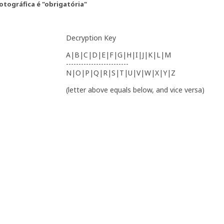
fotográfica é "obrigatória"
Decryption Key
A|B|C|D|E|F|G|H|I|J|K|L|M
-------------------------
N|O|P|Q|R|S|T|U|V|W|X|Y|Z
(letter above equals below, and vice versa)