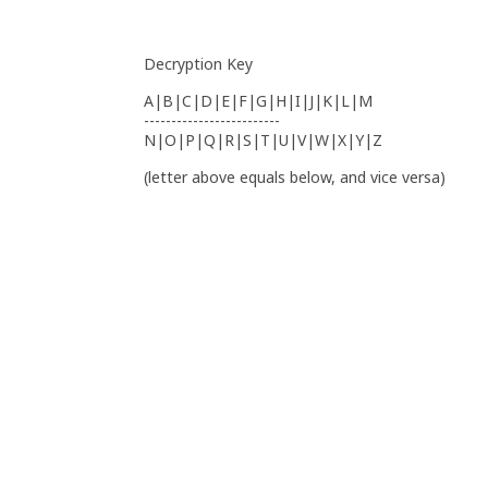
Decryption Key
A|B|C|D|E|F|G|H|I|J|K|L|M
-------------------------
N|O|P|Q|R|S|T|U|V|W|X|Y|Z
(letter above equals below, and vice versa)