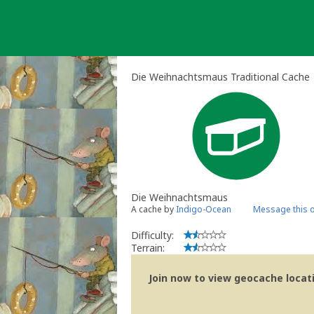
Skip
to
content
Die Weihnachtsmaus Traditional Cache
Die Weihnachtsmaus
A cache by
Indigo-Ocean
Message this 
Difficulty:
Terrain:
Join now to view geocache locatio