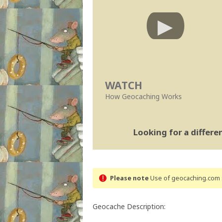
WATCH
How Geocaching Works
Looking for a differ
Please note
Use of geocaching.com s
Geocache Description: