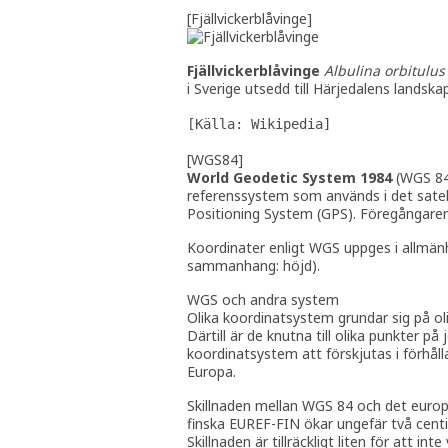
[Fjällvickerblåvinge]
Fjällvickerblåvinge
Albulina orbitulus
i Sverige utsedd till Härjedalens landska
[Källa: Wikipedia]
[WGS84]
World Geodetic System 1984
(WGS 84)
referenssystem som används i det sate
Positioning System (GPS). Föregångare
Koordinater enligt WGS uppges i allmänhe
sammanhang: höjd).
WGS och andra system
Olika koordinatsystem grundar sig på oli
Därtill är de knutna till olika punkter p
koordinatsystem att förskjutas i förhåll
Europa.
Skillnaden mellan WGS 84 och det euro
finska EUREF-FIN ökar ungefär två centim
Skillnaden är tillräckligt liten för att int