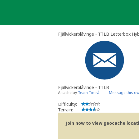
Skip
to
content
Fjällvickerblåvinge - TTLB Letterbox Hyb
Fjällvickerblåvinge - TTLB
A cache by
Team Timrå
Message this o
Difficulty:
Terrain:
Join now to view geocache locatio