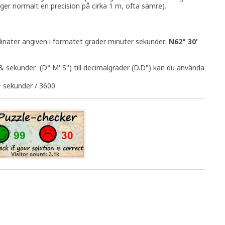
ger normalt en precision på cirka 1 m, ofta sämre).
dinater angiven i formatet grader minuter sekunder:
N62° 30'
& sekunder (D° M' S'') till decimalgrader (D.D°) kan du använda
+ sekunder / 3600