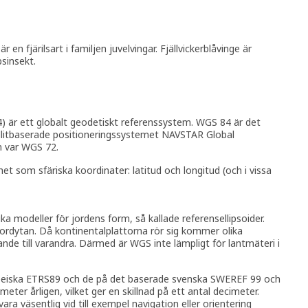
är en fjärilsart i familjen juvelvingar. Fjällvickerblåvinge är
psinsekt.
 är ett globalt geodetiskt referenssystem. WGS 84 är det
llitbaserade positioneringssystemet NAVSTAR Global
n var WGS 72.
t som sfäriska koordinater: latitud och longitud (och i vissa
ka modeller för jordens form, så kallade referensellipsoider.
å jordytan. Då kontinentalplattorna rör sig kommer olika
ande till varandra. Därmed är WGS inte lämpligt för lantmäteri i
peiska ETRS89 och de på det baserade svenska SWEREF 99 och
eter årligen, vilket ger en skillnad på ett antal decimeter.
e vara väsentlig vid till exempel navigation eller orientering