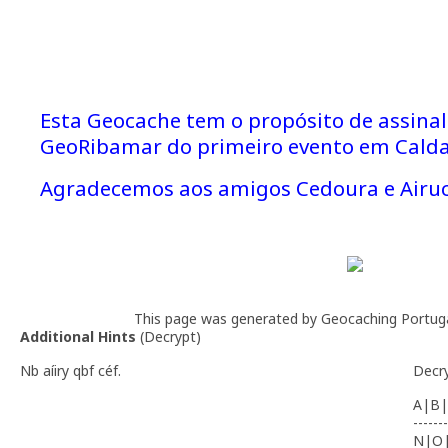
N 39° 24.402 W 009° 09.321
Esta Geocache tem o propósito de assinal
GeoRibamar do primeiro evento em Calda
Agradecemos aos amigos Cedoura e Airuc 
This page was generated by Geocaching Portug
Additional Hints
(
Decrypt
)
Nb aíiry qbf céf.
Decr
A|B|
-------
N|O