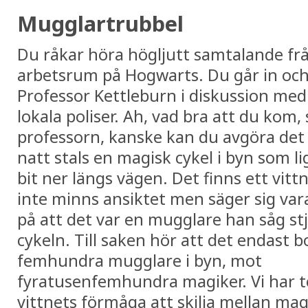
Mugglartrubbel
Du råkar höra högljutt samtalande frå
arbetsrum på Hogwarts. Du går in och
Professor Kettleburn i diskussion me
lokala poliser. Ah, vad bra att du kom,
professorn, kanske kan du avgöra det 
natt stals en magisk cykel i byn som l
bit ner längs vägen. Det finns ett vitt
inte minns ansiktet men säger sig var
på att det var en mugglare han såg stj
cykeln. Till saken hör att det endast b
femhundra mugglare i byn, mot
fyratusenfemhundra magiker. Vi har t
vittnets förmåga att skilja mellan mag