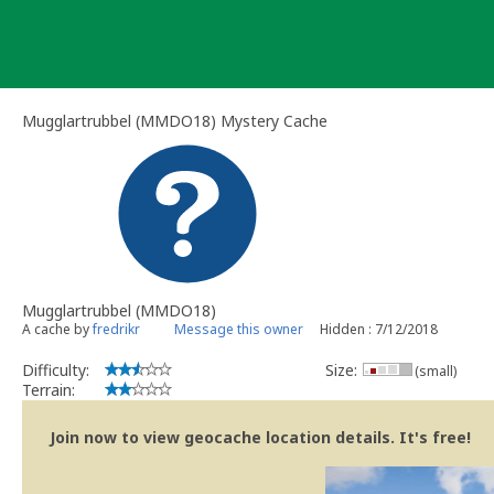
Skip
to
content
Mugglartrubbel (MMDO18) Mystery Cache
Mugglartrubbel (MMDO18)
A cache by
fredrikr
Message this owner
Hidden : 7/12/2018
Difficulty:
Size:
(small)
Terrain:
Join now to view geocache location details. It's free!