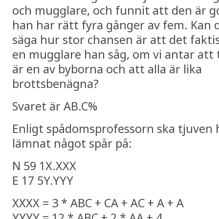
och mugglare, och funnit att den är g
han har rätt fyra gånger av fem. Kan 
säga hur stor chansen är att det fakti
en mugglare han såg, om vi antar att 
är en av byborna och att alla är lika
brottsbenägna?
Svaret är AB.C%
Enligt spådomsprofessorn ska tjuven 
lämnat något spår på:
N 59 1X.XXX
E 17 5Y.YYY
XXXX = 3 * ABC + CA + AC + A + A
YYYY = 12 * ABC + 2 * AA + 4