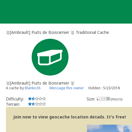
Skip
to
content
🥇[Ambrault] Puits de Boisramier 🥇 Traditional Cache
🥇[Ambrault] Puits de Boisramier 🥇
A cache by
Blanko36
Message this owner
Hidden : 5/23/2018
Difficulty:
Size:
(micro)
Terrain:
Join now to view geocache location details. It's free!