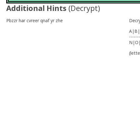
Additional Hints
(
Decrypt
)
Pbzzr har cvreer qnaf yr zhe
Decr
A|B|
-------
N|O
(lett