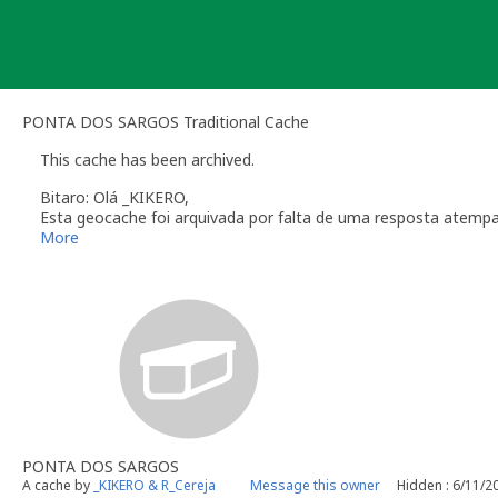
Skip
to
content
PONTA DOS SARGOS Traditional Cache
This cache has been archived.
Bitaro: Olá _KIKERO,
Esta geocache foi arquivada por falta de uma resposta atemp
Verifique a secção das
Linhas de Orientação
que regulam a ma
More
Obrigado pela colaboração
Bitaro aka Vitor Sérgio
Geocaching.com Volunteer Geocache Reviewer
Revisor Voluntário em Geocaching.com
PONTA DOS SARGOS
A cache by
_KIKERO & R_Cereja
Message this owner
Hidden : 6/11/2