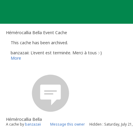
Skip
to
content
Hémérocallia Bella Event Cache
This cache has been archived.
banzazaii: L'event est terminée. Merci à tous :-)
More
Hémérocallia Bella
A cache by
banzazaii
Message this owner
Hidden : Saturday, July 21