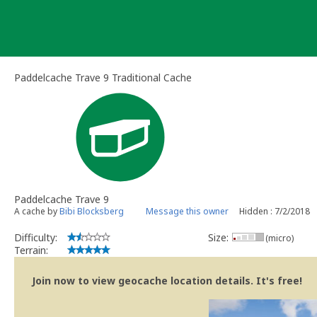
Skip
to
content
Paddelcache Trave 9 Traditional Cache
Paddelcache Trave 9
A cache by
Bibi Blocksberg
Message this owner
Hidden : 7/2/2018
Difficulty:
Size:
(micro)
Terrain:
Join now to view geocache location details. It's free!