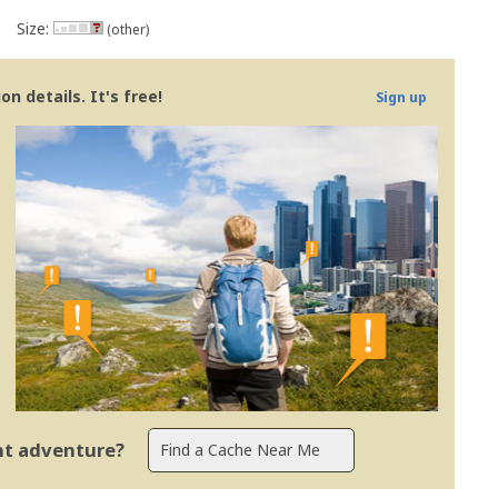
Size:
(other)
n details. It's free!
Sign up
ent adventure?