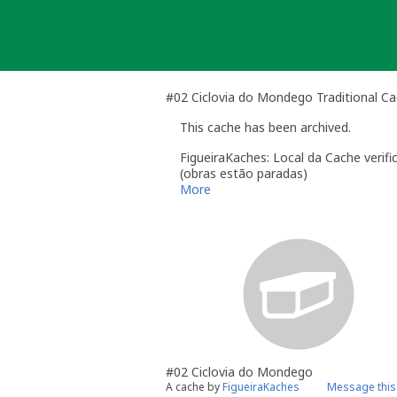
Skip
to
content
#02 Ciclovia do Mondego Traditional C
This cache has been archived.
FigueiraKaches: Local da Cache verif
(obras estão paradas)
FigueiraKaches
More
#02 Ciclovia do Mondego
A cache by
FigueiraKaches
Message this