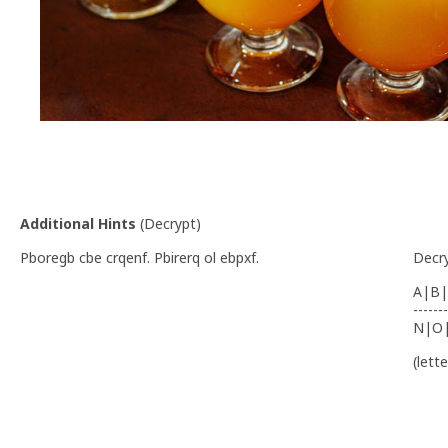
Additional Hints
(
Decrypt
)
Pboregb cbe crqenf. Pbirerq ol ebpxf.
Decr
A|B|
-------
N|O
(lett