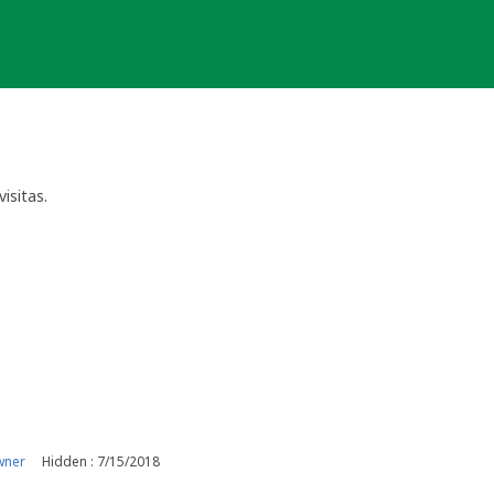
isitas.
wner
Hidden : 7/15/2018