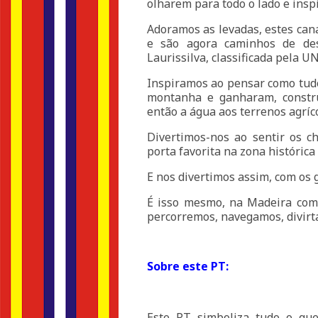
olharem para todo o lado e insp
Adoramos as levadas, estes can
e são agora caminhos de des
Laurissilva, classificada pela
Inspiramos ao pensar como tudo
montanha e ganharam, constru
então a água aos terrenos agríco
Divertimos-nos ao sentir os c
porta favorita na zona histórica
E nos divertimos assim, com os 
É isso mesmo, na Madeira com
percorremos, navegamos, divirt
Sobre este PT:
Este PT simboliza tudo o qu