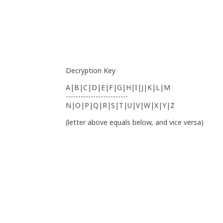
Decryption Key
A|B|C|D|E|F|G|H|I|J|K|L|M
-------------------------
N|O|P|Q|R|S|T|U|V|W|X|Y|Z
(letter above equals below, and vice versa)