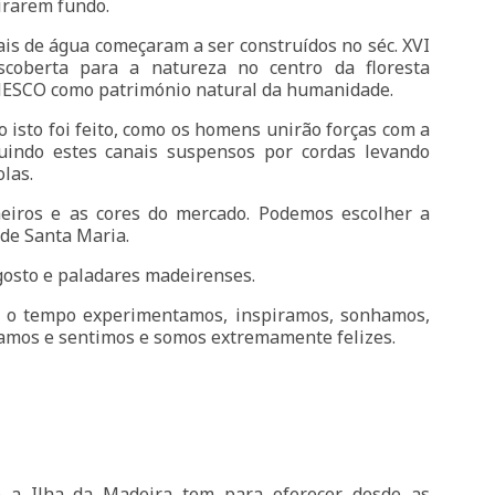
irarem fundo.
ais de água começaram a ser construídos no séc. XVI
coberta para a natureza no centro da floresta
 UNESCO como património natural da humanidade.
 isto foi feito, como os homens unirão forças com a
indo estes canais suspensos por cordas levando
las.
heiros e as cores do mercado. Podemos escolher a
 de Santa Maria.
gosto e paladares madeirenses.
 o tempo experimentamos, inspiramos, sonhamos,
amos e sentimos e somos extremamente felizes.
e a Ilha da Madeira tem para oferecer desde as