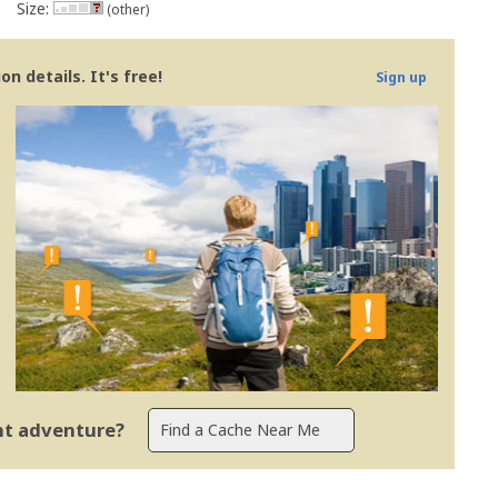
Size:
(other)
n details. It's free!
Sign up
ent adventure?