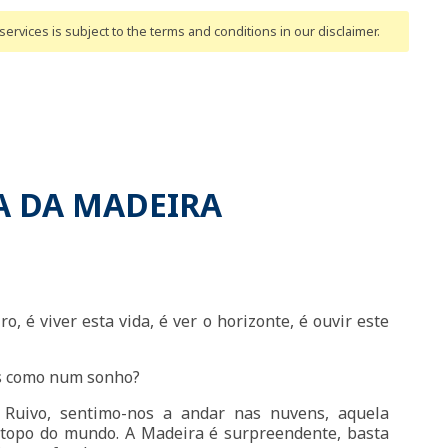
ervices is subject to the terms and conditions
in our disclaimer
.
A DA MADEIRA
iro, é viver esta vida, é ver o horizonte, é ouvir este
s como num sonho?
 Ruivo, sentimo-nos a andar nas nuvens, aquela
o topo do mundo. A Madeira é surpreendente, basta