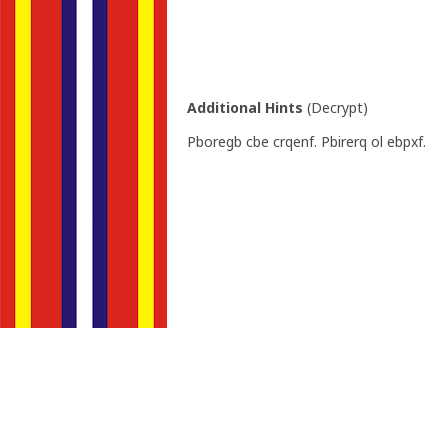
Additional Hints
(
Decrypt
)
Pboregb cbe crqenf. Pbirerq ol ebpxf.