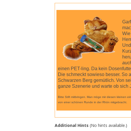
Garf
mach
Wie 
Herr
Und 
Kurz
her
auc
einen PET-ling. Da kein Dosenfutte
Die schmeckt sowieso besser. So a
Schwarzen Berg gemütlich. Von sei
ganze Szenerie und warte ob sich J
Bitte Stift mitbringen. Man möge mir diesen kleinen e
von einer schönen Runde in der Rhön mitgebracht.
Additional Hints
(
No hints available.
)