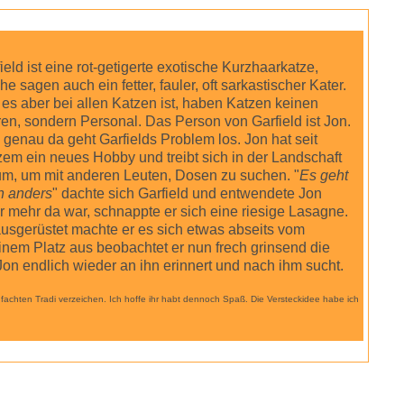
ield ist eine rot-getigerte exotische Kurzhaarkatze,
e sagen auch ein fetter, fauler, oft sarkastischer Kater.
es aber bei allen Katzen ist, haben Katzen keinen
en, sondern Personal. Das Person von Garfield ist Jon.
genau da geht Garfields Problem los. Jon hat seit
em ein neues Hobby und treibt sich in der Landschaft
um, um mit anderen Leuten, Dosen zu suchen. "
Es geht
h anders
" dachte sich Garfield und entwendete Jon
r mehr da war, schnappte er sich eine riesige Lasagne.
usgerüstet machte er es sich etwas abseits vom
nem Platz aus beobachtet er nun frech grinsend die
on endlich wieder an ihn erinnert und nach ihm sucht.
infachten Tradi verzeichen. Ich hoffe ihr habt dennoch Spaß. Die Versteckidee habe ich