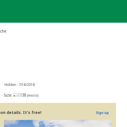
ache
r
Hidden : 7/18/2018
Size:
(micro)
n details. It's free!
Sign up