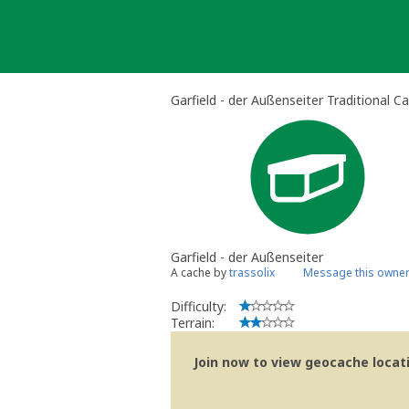
Skip
to
content
Garfield - der Außenseiter Traditional C
Garfield - der Außenseiter
A cache by
trassolix
Message this owne
Difficulty:
Terrain:
Join now to view geocache locatio