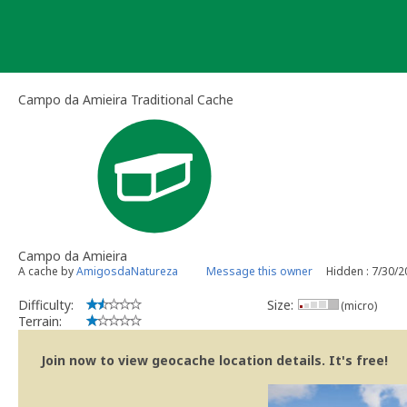
Skip
to
content
Campo da Amieira Traditional Cache
Campo da Amieira
A cache by
AmigosdaNatureza
Message this owner
Hidden : 7/30/
Difficulty:
Size:
(micro)
Terrain:
Join now to view geocache location details. It's free!