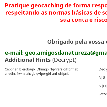
Pratique geocaching de forma respo
respeitando as normas básicas de s
sua conta e risco
Obrigado pela vossa v
e-mail: geo.amigosdanatureza@gma
Additional Hints
(
Decrypt
)
Cebphen b erqbaqb. Dhnaqb rfgvirerz crffbnf ab
Decr
cnedhr, frwnz zhvgb qvfpergbf anf ohfpnf.
A|B|
-------
N|O
(lett