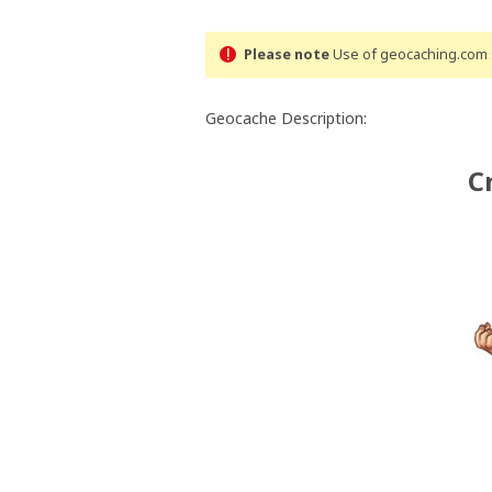
Please note
Use of geocaching.com s
Geocache Description:
C