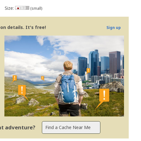
Size:
(small)
n details. It's free!
Sign up
ent adventure?