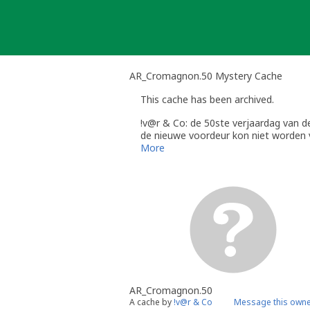
Skip
to
content
AR_Cromagnon.50 Mystery Cache
This cache has been archived.
!v@r & Co: de 50ste verjaardag van d
de nieuwe voordeur kon niet worden
het feestje was weer maar eens top,
More
gelukkig had ik een bob :-)
maar aan alle mooie liedjes komt een
ook deze cache is nu teneinde.
AR_Cromagnon.50
A cache by
!v@r & Co
Message this own