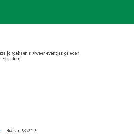
eze jongeheer is alweer eventjes geleden,
 vermeden!
 einde
er
Hidden : 8/2/2018