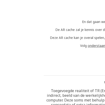
En dat gaan we
De AR cache zal je kennis over d
Deze AR cache kan je overal spelen,
Volg
onderstaa
Toegevoegde realiteit of TR (En
indirect, beeld van de werkelij
computer. Deze soms met behulp
sensordata of extra informati