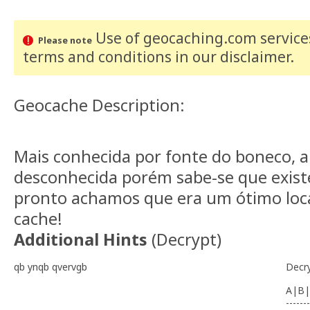
Use of geocaching.com services
Please note
terms and conditions
in our disclaimer
.
Geocache Description:
Mais conhecida por fonte do boneco, a
desconhecida porém sabe-se que existe
pronto achamos que era um ótimo loca
cache!
Additional Hints
(
Decrypt
)
qb ynqb qvervgb
Decr
A|B|
-------