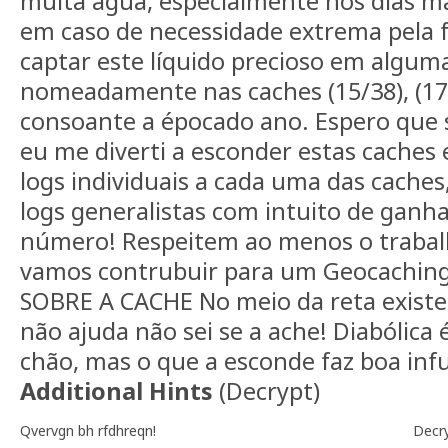
muita água, especialmente nos dias m
em caso de necessidade extrema pela f
captar este líquido precioso em algum
nomeadamente nas caches (15/38), (17/
consoante a épocado ano. Espero que 
eu me diverti a esconder estas caches 
logs individuais a cada uma das caches
logs generalistas com intuito de gan
número! Respeitem ao menos o trabal
vamos contrubuir para um Geocaching
SOBRE A CACHE No meio da reta existe
não ajuda não sei se a ache! Diabólica é
chão, mas o que a esconde faz boa inf
Additional Hints
(
Decrypt
)
Qvervgn bh rfdhreqn!
Decr