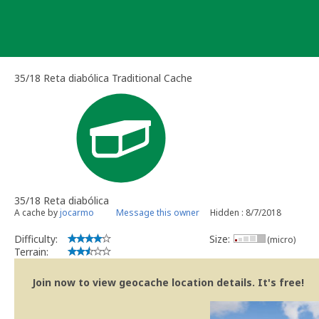
Skip
to
content
35/18 Reta diabólica Traditional Cache
35/18 Reta diabólica
A cache by
jocarmo
Message this owner
Hidden : 8/7/2018
Difficulty:
Size:
(micro)
Terrain:
Join now to view geocache location details. It's free!