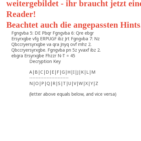
weitergebildet - ihr braucht jetzt e
Reader!
Beachtet auch die angepassten Hints
Fgngvba 5: DE Pbqr Fgngvba 6: Qre ebgr
Ersyrxgbe vfg ERPUGF ibz Jrt Fgngvba 7: Nz
Qbccryersyrxgbe va qra Jnyq ovf mhz 2.
Qbccryersyrxgbe. Fgngvba pn 5z yvaxf ibz 2.
ebgra Ersyrxgbe Fhzzr N-T = 45
Decryption Key
A|B|C|D|E|F|G|H|I|J|K|L|M
-------------------------
N|O|P|Q|R|S|T|U|V|W|X|Y|Z
(letter above equals below, and vice versa)