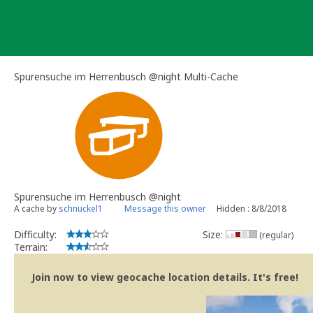
Skip
to
content
Spurensuche im Herrenbusch @night Multi-Cache
Spurensuche im Herrenbusch @night
A cache by
schnuckel1
Message this owner
Hidden : 8/8/2018
Difficulty:
Size:
(regular)
Terrain:
Join now to view geocache location details. It's free!