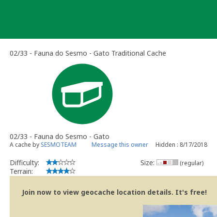
Skip
to
content
02/33 - Fauna do Sesmo - Gato Traditional Cache
02/33 - Fauna do Sesmo - Gato
A cache by
SESMOTEAM
Message this owner
Hidden : 8/17/2018
Difficulty:
Size:
(regular)
Terrain:
Join now to view geocache location details. It's free!