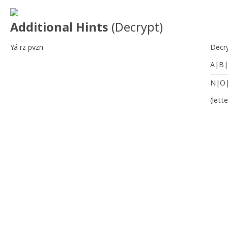
Additional Hints
(
Decrypt
)
Yá rz pvzn
Decr
A|B|
-------
N|O
(lett