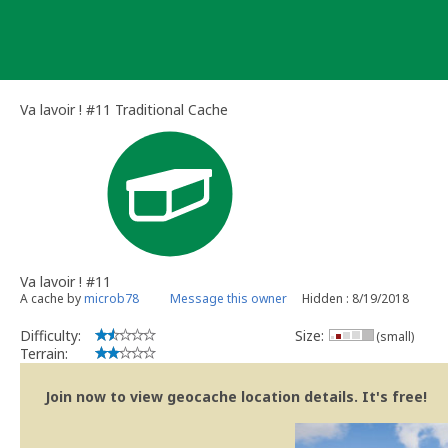
Skip
to
content
Va lavoir ! #11 Traditional Cache
Va lavoir ! #11
A cache by
microb78
Message this owner
Hidden : 8/19/2018
Difficulty:
Size:
(small)
Terrain:
Join now to view geocache location details. It's free!