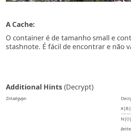
A Cache:
O container é de tamanho small e con
stashnote. É fácil de encontrar e não v
Additional Hints
(
Decrypt
)
Zntaégvpn
Decr
A|B|
-------
N|O
(lett