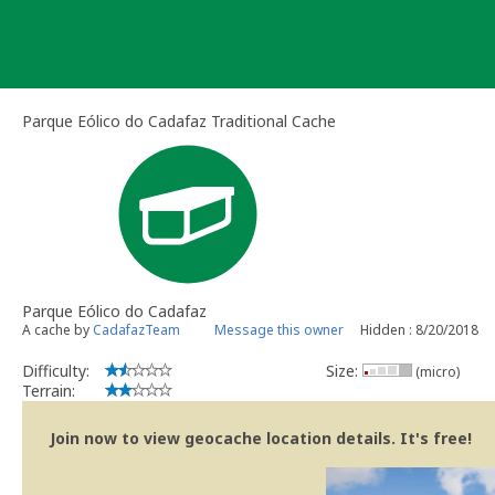
Skip
to
content
Parque Eólico do Cadafaz Traditional Cache
Parque Eólico do Cadafaz
A cache by
CadafazTeam
Message this owner
Hidden : 8/20/2018
Difficulty:
Size:
(micro)
Terrain:
Join now to view geocache location details. It's free!