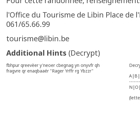
Pour cette randonnée, renseignement
l'Office du Tourisme de Libin Place de l
061/65.66.99
tourisme@libin.be
Additional Hints
(
Decrypt
)
fbhpur qreevèer y'neoer cbegnag yn onyvfr qh
Decr
fragvre qr enaqbaaér "Rager Yrffr rg Ybzzr"
A|B|
-------
N|O
(lett