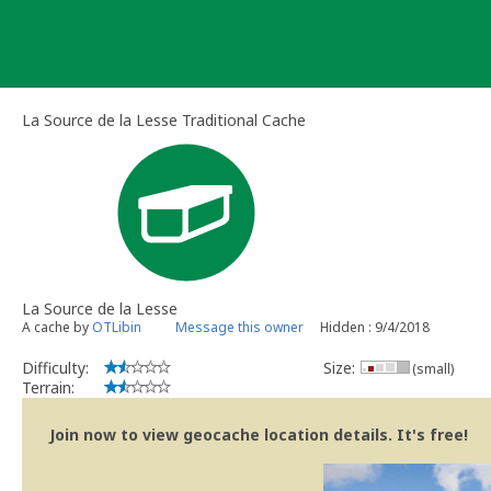
Skip
to
content
La Source de la Lesse Traditional Cache
La Source de la Lesse
A cache by
OTLibin
Message this owner
Hidden : 9/4/2018
Difficulty:
Size:
(small)
Terrain:
Join now to view geocache location details. It's free!