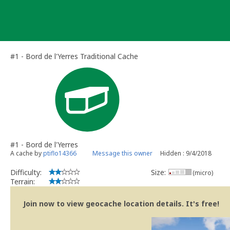
Skip
to
content
#1 - Bord de l'Yerres Traditional Cache
#1 - Bord de l'Yerres
A cache by
ptiflo14366
Message this owner
Hidden : 9/4/2018
Difficulty:
Size:
(micro)
Terrain:
Join now to view geocache location details. It's free!