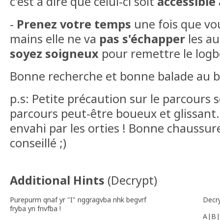
c'est à dire que celui-ci soit
accessible
-
Prenez votre temps
une fois que vou
mains elle ne va
pas s'échapper
les au
soyez soigneux
pour remettre le logb
Bonne recherche et bonne balade au bo
p.s: Petite précaution sur le parcours s
parcours peut-être boueux et glissant
envahi par les orties ! Bonne chaussur
conseillé ;)
Additional Hints
(
Decrypt
)
Purepurm qnaf yr "I" nggragvba nhk begvrf
Decr
fryba yn fnvfba !
A|B|