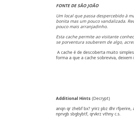
FONTE DE SÂO JOÃO
Um local que passa despercebido à ma
bonita mas um pouco vandalizada. Rece
pouco mais arranjadinho.
Esta cache permite ao visitante conhec
se porventura souberem de algo, acres
A cache é de descoberta muito simples
forma a que a cache sobreviva, deixem ig
Additional Hints
(
Decrypt
)
anqn qr zhebf bx? yrirz pbz dhr rfperire,
nprvgb sbgbybtf, qrvkrz vthny c.s.