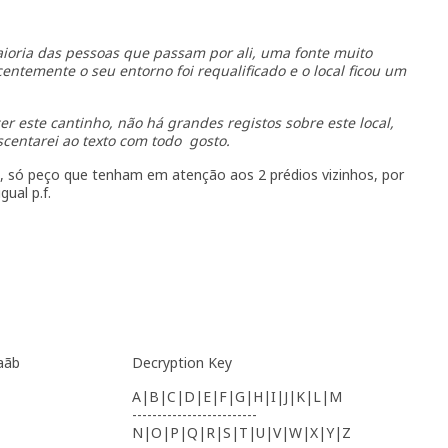
ioria das pessoas que passam por ali, uma fonte muito
ntemente o seu entorno foi requalificado e o local ficou um
er este cantinho, não há grandes registos sobre este local,
centarei ao texto com todo gosto.
, só peço que tenham em atenção aos 2 prédios vizinhos, por
ual p.f.
 aãb
Decryption Key
A|B|C|D|E|F|G|H|I|J|K|L|M
-------------------------
N|O|P|Q|R|S|T|U|V|W|X|Y|Z