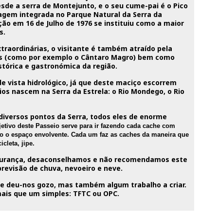
sde a serra de Montejunto, e o seu cume-pai é o Pico
agem integrada no Parque Natural da Serra da
ção em 16 de Julho de 1976 se instituiu como a maior
s.
xtraordinárias, o visitante é também atraído pela
ais (como por exemplo o Cântaro Magro) bem como
stórica e gastronómica da região.
e vista hidrológico, já que deste maciço escorrem
ios nascem na Serra da Estrela: o Rio Mondego, o Rio
diversos pontos da Serra, todos eles de enorme
jetivo deste Passeio serve para ir fazendo cada cache com
todo o espaço envolvente. Cada um faz as caches da maneira que
cleta, jipe.
gurança, desaconselhamos e não recomendamos este
previsão de chuva, nevoeiro e neve.
he deu-nos gozo, mas também algum trabalho a criar.
ais que um simples: TFTC ou OPC.