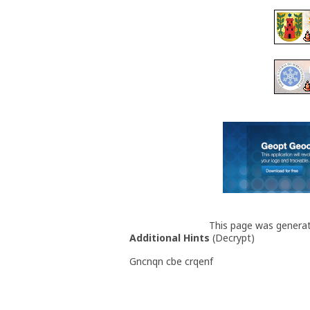
This page was genera
Additional Hints
(
Decrypt
)
Gncnqn cbe crqenf