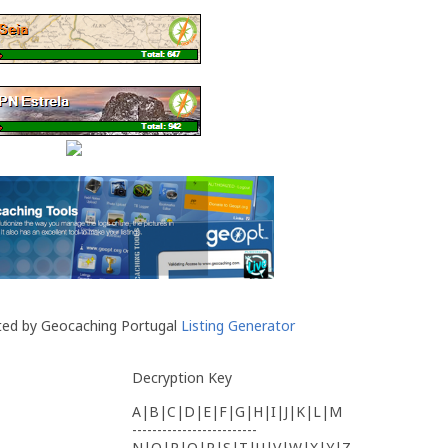
ted by Geocaching Portugal
Listing Generator
Decryption Key
A|B|C|D|E|F|G|H|I|J|K|L|M
-------------------------
N|O|P|Q|R|S|T|U|V|W|X|Y|Z