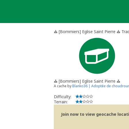
Skip
to
content
⛪ [Bommiers] Eglise Saint Pierre ⛪ Trad
⛪ [Bommiers] Eglise Saint Pierre ⛪
A cache by
Blanko36 | Adoptée de choudrou
Difficulty:
Terrain:
Join now to view geocache locatio