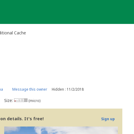
itional Cache
na
Message this owner
Hidden : 11/2/2018
Size:
(micro)
n details. It's free!
Sign up