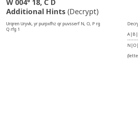
W 004° 18, C D
Additional Hints
(
Decrypt
)
Urqren Uryvk, yr purpxfhz qr puvsserf N, O, P rg
Decr
Q rfg 1
A|B|
-------
N|O
(lett