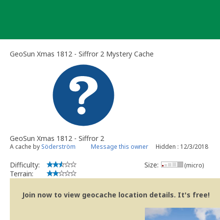
Skip
to
content
GeoSun Xmas 1812 - Siffror 2 Mystery Cache
GeoSun Xmas 1812 - Siffror 2
A cache by
Söderström
Message this owner
Hidden : 12/3/2018
Difficulty:
Size:
(micro)
Terrain:
Join now to view geocache location details. It's free!