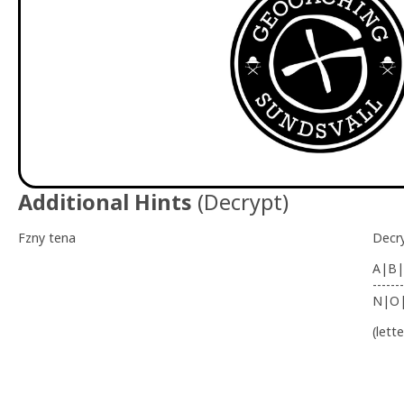
Additional Hints
(
Decrypt
)
Fzny tena
Decr
A|B|
-------
N|O
(lett