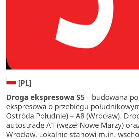
[PL]
Droga ekspresowa S5
– budowana pol
ekspresowa o przebiegu południkowym:
Ostróda Południe) – A8 (Wrocław). Drog
autostradę A1 (węzeł Nowe Marzy) oraz
Wrocław. Lokalnie stanowi m.in. wsch