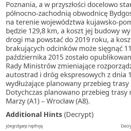
Poznania, a w przyszłości docelowo sta
północno-zachodnią obwodnicę Bydgosz
na terenie województwa kujawsko-po
będzie 129,8 km, a koszt jej budowy wyn
drogi ma powstać do 2019 roku, a koszt 
brakujących odcinków może sięgnąć 11 
października 2015 zostało opublikowa
Rady Ministrów zmieniające rozporządz
autostrad i dróg ekspresowych z dnia 
wydłużające planowany przebieg trasy
Dotychczas planowano przebieg trasy
Marzy (A1) – Wrocław (A8).
Additional Hints
(
Decrypt
)
jóegrzlgarp rvpfrvjq
Decr