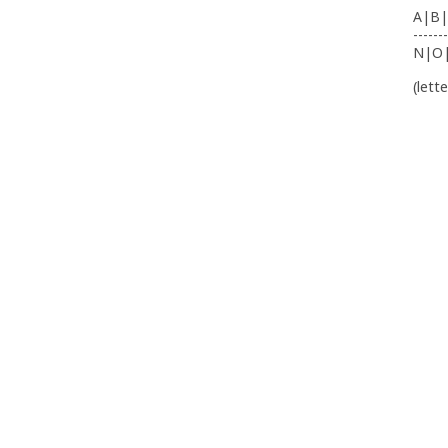
A|B|
-------
N|O
(lett