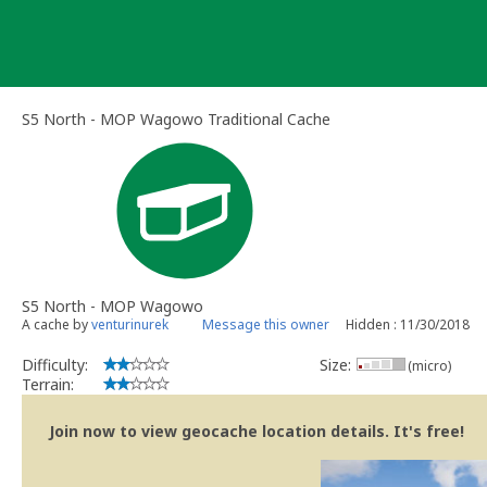
Skip
to
content
S5 North - MOP Wagowo Traditional Cache
S5 North - MOP Wagowo
A cache by
venturinurek
Message this owner
Hidden : 11/30/2018
Difficulty:
Size:
(micro)
Terrain:
Join now to view geocache location details. It's free!