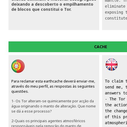
mantle. Th
deixando a descoberto o empilhamento
eliminate 
de blocos que constitui o Tor.
exposing t
constitut
CACHE
Para reclamar esta earthcache deverá enviar-me,
To claim t
através do meu perfil, as respostas às seguintes
send me, t
questões.
answers t
- The Tor 
1- Os Tor alteram-se quimicamente por acção da
the action
água originando o manto de alteração. Que nome
se dá a esse processo?
the change
of this pr
2-Quais os principais agentes atmosféricos
atmospheri
responsáveis pela remoção do manto de