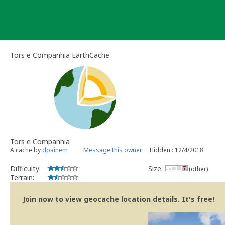
Skip
to
content
Tors e Companhia EarthCache
Tors e Companhia
A cache by
dpainem
Message this owner
Hidden : 12/4/2018
Difficulty:
Size:
(other)
Terrain:
Join now to view geocache location details. It's free!