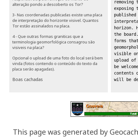
removing t
alteração pondo a descoberto os Tor?
exposing t
3- Nas coordenadas publicadas existe uma placa
published 
de interpretação do horizonte visivel. Quantos
interpreta
Tor estão assinalados na placa.
horizon. H
the board.
4 - Que outras formas graniticas que a
forms that
terminologia geomorfológica consagrou são
visiveis na placa?
geomorphol
visible on
Opcional o upload de uma foto do local será bem
upload of 
vinda (fotos contendo o conteúdo do texto da
be welcome
placa serão apagadas).
contents o
Boas cachadas
will be d
This page was generated by Geocac