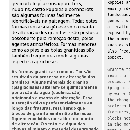
koppies an
geomorfológica consagrou. Tors,
nubbins, castle koppies e bornhardts
easily ide
são algumas formas facilmente
landscape.
identificáveis na paisagem. Todas estas
genesis un
formas tem a sua génese sob o manto
alteration
de alteração dos granitos e são postos a
exposed by
descoberto pela remoção deste, pelos
the atmosp
agentes atmosféricos. Formas menores
such as si
como as pias e as bolas graníticas são
also frequ
também frequentes tendo algumas
aspect.
aspectos caprichosos.
Granite fo
As formas granitícas como os Tor são
result of 
resultado do processo de alteração dos
granitos. Alguns minerais do granito
process. S
(plagioclases) alteram-se químicamente
(plagiocla
por acção da água (caulinização)
by water (
originando o manto de alteração. Essa
the change
alteração dá-se preferencialmente ao
preferenti
longo das fraturas, resultando que
fractures,
blocos de granito ainda não alterados,
fiquem envolvidos no salibro do manto
blocks not
de alteração. O vento e a água das
in the man
chuvas eliminam o material desagregado